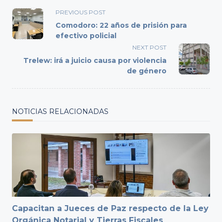
<span
PREVIOUS POST
class="nav-
Comodoro: 22 años de prisión para
subtitle
efectivo policial
screen-
NEXT POST
reader-
Trelew: irá a juicio causa por violencia
text">Page</span>
de género
NOTICIAS RELACIONADAS
Capacitan a Jueces de Paz respecto de la Ley
Orgánica Notarial y Tierras Fiscales