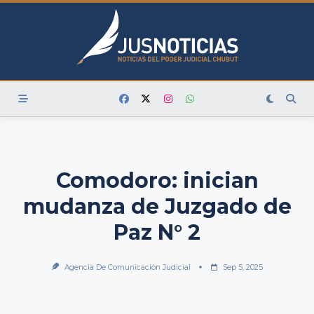
Skip
to
content
Comodoro: inician
mudanza de Juzgado de
Paz N° 2
Agencia De Comunicación Judicial
Sep 5, 2025