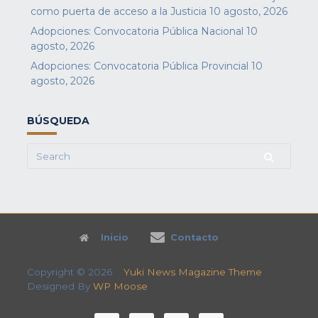
como puerta de acceso a la Justicia
10 agosto, 2026
Adopciones: Convocatoria Pública Nacional
10
agosto, 2026
Adopciones: Convocatoria Pública Provincial
10
agosto, 2026
BÚSQUEDA
Search
for:
Inicio
Contacto
Copyright © 2026
Yuki News Magazine Theme
Designed By
WP Moose