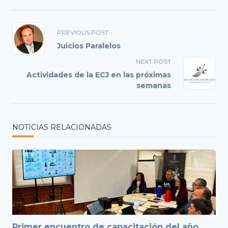
<span
PREVIOUS POST
class="nav-
Juicios Paralelos
subtitle
NEXT POST
screen-
Actividades de la ECJ en las próximas
reader-
semanas
text">Page</span>
NOTICIAS RELACIONADAS
Primer encuentro de capacitación del año