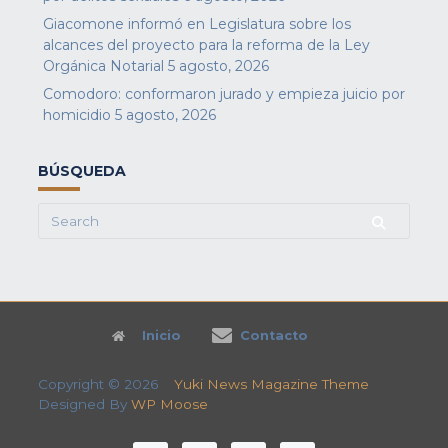
Giacomone informó en Legislatura sobre los
alcances del proyecto para la reforma de la Ley
Orgánica Notarial
5 agosto, 2026
Comodoro: conformaron jurado y empieza juicio por
homicidio
5 agosto, 2026
BÚSQUEDA
Search
for:
Inicio
Contacto
Copyright © 2026
Yuki News Magazine Theme
Designed By
WP Moose