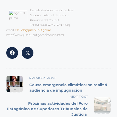
Escuela de Capacitación Judicial
Superior Tribunal de Justicia
Provincia del Chubut
Tel: 0280 4484723 (Red 3370)
email:
escuela@juschubut.gov.ar
http://www.juschubut.gov.ar/escuela.html
<span
PREVIOUS POST
class="nav-
Causa emergencia climática: se realizó
subtitle
audiencia de impugnación
screen-
NEXT POST
reader-
Próximas actividades del Foro
text">Page</span>
Patagónico de Superiores Tribunales de
Justicia