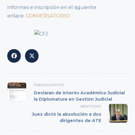
Informes e inscripción en el siguiente
enlace:
CONVERSATORIO
<span
PREVIOUS POST
class="nav-
Declaran de Interés Académico Judicial
subtitle
la Diplomatura en Gestión Judicial
screen-
NEXT POST
reader-
Juez dictó la absolución a dos
text">Page</span>
dirigentes de ATE