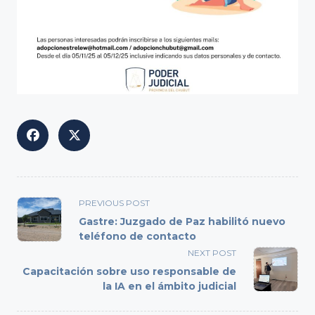
<span
PREVIOUS POST
class="nav-
Gastre: Juzgado de Paz habilitó nuevo
subtitle
teléfono de contacto
screen-
NEXT POST
reader-
Capacitación sobre uso responsable de
text">Page</span>
la IA en el ámbito judicial