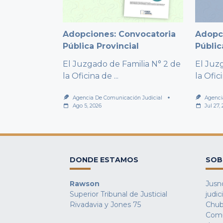
Adopciones: Convocatoria
Adopc
Pública Provincial
Públic
El Juzgado de Familia N° 2 de
El Juz
la Oficina de
...
la Ofic
Agencia De Comunicación Judicial
Agenci
Ago 5, 2026
Jul 27,
DONDE ESTAMOS
SOB
Rawson
Jusno
Superior Tribunal de Justicial
judic
Rivadavia y Jones 75
Chub
Comu