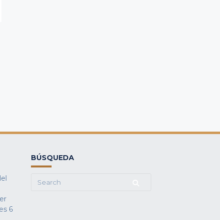
BÚSQUEDA
del
Search
for:
fer
es
6