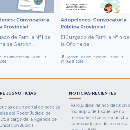
iones: Convocatoria
Adopciones: Convocatoria
a Provincial
Pública Provincial
gado de Familia N°1 de
El Juzgado de Familia N° 4 de
ina de Gestión
...
la Oficina de
...
a De Comunicación Judicial
Agencia De Comunicación Judicial
 2026
Jul 13, 2026
RE JUSNOTICIAS
NOTICIAS RECIENTES
Fallo judicial ratificó decisión 
ticias es un portal de noticias
municipio de Esquel de no
iales del Poder Judicial del
renovarle la licencia a un cho
ut, a cargo de la Agencia de
condenado por delitos sexual
nicación Judicial,
agosto, 2026