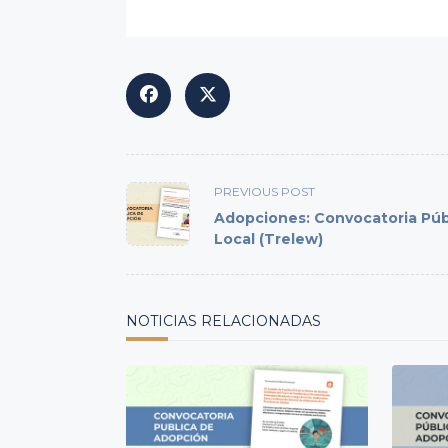
<span
PREVIOUS POST
class="nav-
Adopciones: Convocatoria Púb
subtitle
Local (Trelew)
screen-
reader-
text">Page</span>
NOTICIAS RELACIONADAS