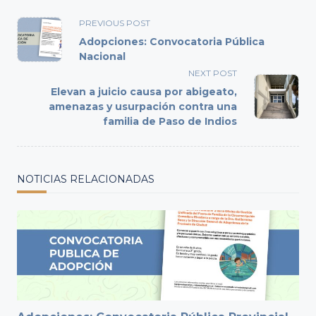
<span
PREVIOUS POST
class="nav-
Adopciones: Convocatoria Pública
subtitle
Nacional
screen-
NEXT POST
reader-
Elevan a juicio causa por abigeato,
text">Page</span>
amenazas y usurpación contra una
familia de Paso de Indios
NOTICIAS RELACIONADAS