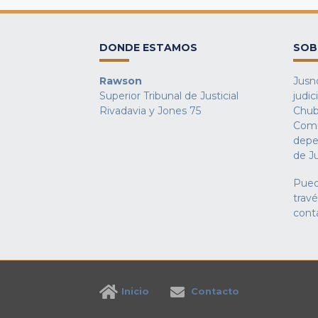
DONDE ESTAMOS
SOB
Rawson
Jusno
Superior Tribunal de Justicial
judic
Rivadavia y Jones 75
Chub
Comu
depe
de Ju
Pued
trav
cont
Inicio
Contacto