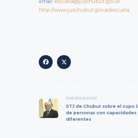
email:
escuela@juschubut.gov.ar
http://www.juschubut.gov.ar/escuela
<span
class="nav-
PREVIOUS POST
subtitle
STJ de Chubut sobre el cupo l
de personas con capacidades
screen-
diferentes
reader-
text">Page</span>