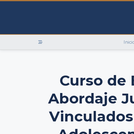
Skip
to
content
Inici
Curso de 
Abordaje J
Vinculados