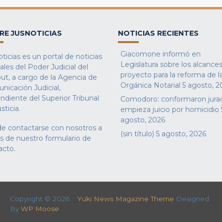
RE JUSNOTICIAS
NOTICIAS RECIENTES
Giacomone informó en
ticias es un portal de noticias
Legislatura sobre los alcances
iales del Poder Judicial del
proyecto para la reforma de l
ut, a cargo de la Agencia de
Orgánica Notarial
5 agosto, 2
nicación Judicial,
ndiente del Superior Tribunal
Comodoro: conformaron jura
sticia.
empieza juicio por homicidio
agosto, 2026
e contactarse con nosotros a
(sin título)
5 agosto, 2026
és de nuestro
formulario de
acto
.
Copyright © 2026
Yuki News Magazine Theme
Designed
By
WP Moose