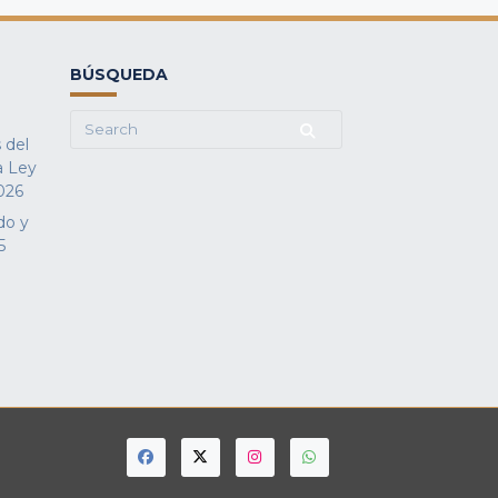
BÚSQUEDA
Search
 del
for:
a Ley
026
do y
5