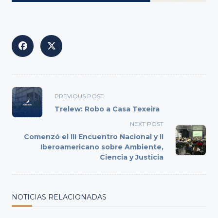
<span
PREVIOUS POST
class="nav-
Trelew: Robo a Casa Texeira
subtitle
NEXT POST
screen-
Comenzó el III Encuentro Nacional y II
reader-
Iberoamericano sobre Ambiente,
text">Page</span>
Ciencia y Justicia
NOTICIAS RELACIONADAS