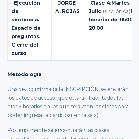
Ejecución
JORGE
Clase 4:
Martes 7 
de
A. ROJAS
Julio
(sincrónica)
Ún
sentencia.
horario: de 18:00 a
Espacio de
20:00
preguntas.
Cierre del
curso
Metodología
Una vez confirmada la INSCRIPCIÓN, se enviarán
los datos de acceso (que estarán habilitados los
días y horarios en los que se dicten las clases para
poder ingresar a participar en la sala).
Posteriormente se encontrarán las clases
grabadas a disposición de las personas inscriptas.