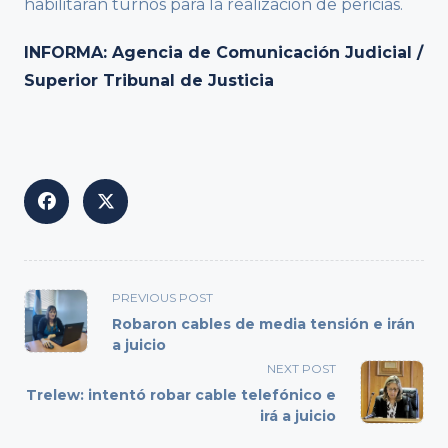
habilitarán turnos para la realización de pericias.
INFORMA: Agencia de Comunicación Judicial /
Superior Tribunal de Justicia
<span
PREVIOUS POST
class="nav-
Robaron cables de media tensión e irán
subtitle
a juicio
screen-
NEXT POST
reader-
Trelew: intentó robar cable telefónico e
text">Page</span>
irá a juicio