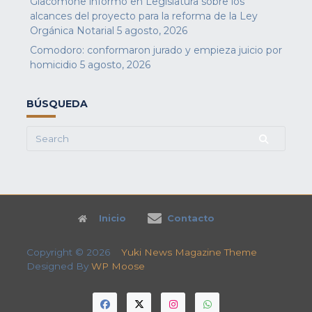
Giacomone informó en Legislatura sobre los
alcances del proyecto para la reforma de la Ley
Orgánica Notarial
5 agosto, 2026
Comodoro: conformaron jurado y empieza juicio por
homicidio
5 agosto, 2026
BÚSQUEDA
Search
for:
Inicio
Contacto
Copyright © 2026
Yuki News Magazine Theme
Designed By
WP Moose