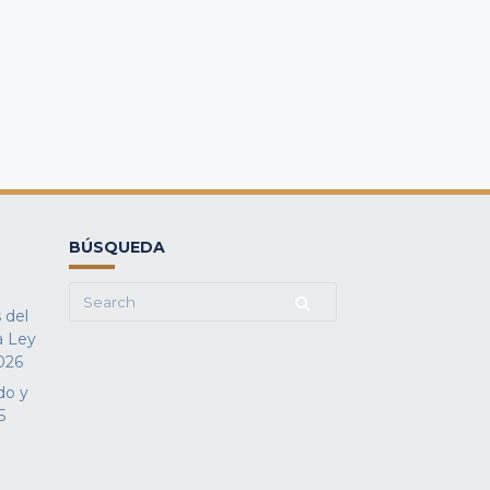
BÚSQUEDA
Search
 del
for:
a Ley
026
do y
5