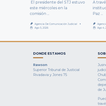
El presidente del STJ estuvo
A trav
este miércoles en la
institu
comisión
...
Paz
...
Agencia De Comunicación Judicial
Agenci
Ago 5, 2026
Ago 4,
DONDE ESTAMOS
SOB
Rawson
Jusno
Superior Tribunal de Justicial
judic
Rivadavia y Jones 75
Chub
Comu
depe
de Ju
Pued
trav