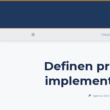
Skip
to
content
Inici
Definen pr
implement
Agencia De C