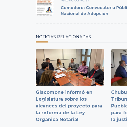
PREVIOUS POST
class="nav-
Comodoro: Convocatoria Públ
subtitle
Nacional de Adopción
screen-
reader-
text">Page</span>
NOTICIAS RELACIONADAS
Giacomone informó en
Chubut
Legislatura sobre los
Tribun
alcances del proyecto para
Pueblo
la reforma de la Ley
para f
Orgánica Notarial
la just