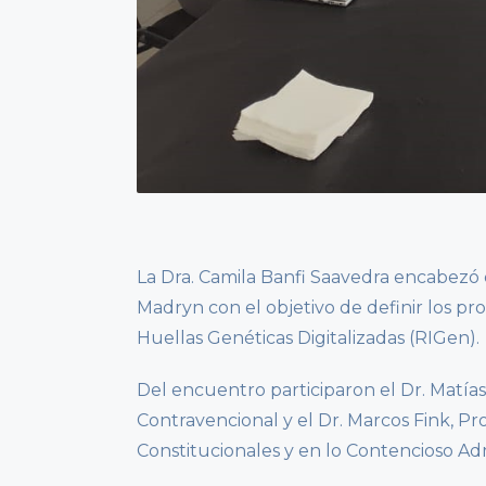
La Dra. Camila Banfi Saavedra encabezó
Madryn con el objetivo de definir los pr
Huellas Genéticas Digitalizadas (RIGen).
Del encuentro participaron el Dr. Matía
Contravencional y el Dr. Marcos Fink, P
Constitucionales y en lo Contencioso Adm