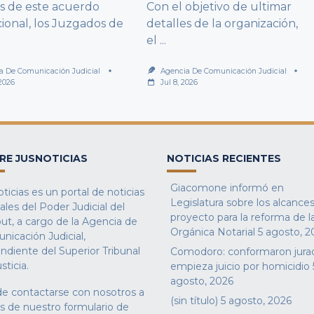
és de este acuerdo
Con el objetivo de ultimar
cional, los Juzgados de
detalles de la organización,
el
...
a De Comunicación Judicial
Agencia De Comunicación Judicial
 2026
Jul 8, 2026
RE JUSNOTICIAS
NOTICIAS RECIENTES
Giacomone informó en
ticias es un portal de noticias
Legislatura sobre los alcances
iales del Poder Judicial del
proyecto para la reforma de l
ut, a cargo de la Agencia de
Orgánica Notarial
5 agosto, 2
nicación Judicial,
ndiente del Superior Tribunal
Comodoro: conformaron jura
sticia.
empieza juicio por homicidio
agosto, 2026
e contactarse con nosotros a
(sin título)
5 agosto, 2026
és de nuestro
formulario de