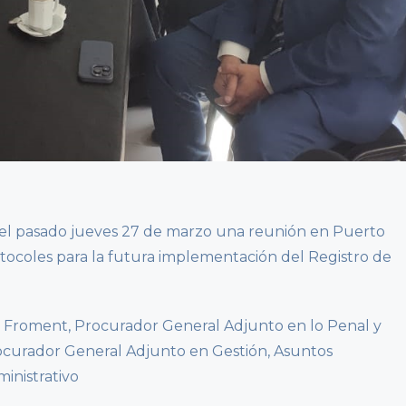
 el pasado jueves 27 de marzo una reunión en Puerto
otocoles para la futura implementación del Registro de
s Froment, Procurador General Adjunto en lo Penal y
rocurador General Adjunto en Gestión, Asuntos
inistrativo