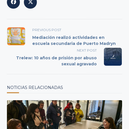
<span
PREVIOUS POST
class="nav-
Mediación realizó actividades en
subtitle
escuela secundaria de Puerto Madryn
screen-
NEXT POST
reader-
Trelew: 10 años de prisión por abuso
text">Page</span>
sexual agravado
NOTICIAS RELACIONADAS