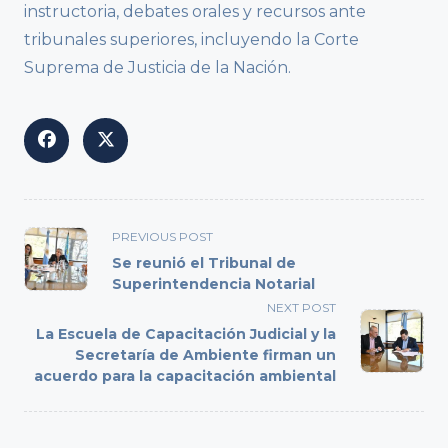
instructoria, debates orales y recursos ante
tribunales superiores, incluyendo la Corte
Suprema de Justicia de la Nación.
<span
PREVIOUS POST
class="nav-
Se reunió el Tribunal de
subtitle
Superintendencia Notarial
screen-
NEXT POST
reader-
La Escuela de Capacitación Judicial y la
text">Page</span>
Secretaría de Ambiente firman un
acuerdo para la capacitación ambiental