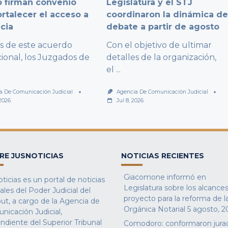
 firman convenio
Legislatura y el STJ
ortalecer el acceso a
coordinaron la dinámica d
icia
debate a partir de agosto
és de este acuerdo
Con el objetivo de ultimar
cional, los Juzgados de
detalles de la organización,
el
...
a De Comunicación Judicial
Agencia De Comunicación Judicial
 2026
Jul 8, 2026
RE JUSNOTICIAS
NOTICIAS RECIENTES
Giacomone informó en
ticias es un portal de noticias
Legislatura sobre los alcances
iales del Poder Judicial del
proyecto para la reforma de l
ut, a cargo de la Agencia de
Orgánica Notarial
5 agosto, 2
nicación Judicial,
ndiente del Superior Tribunal
Comodoro: conformaron jura