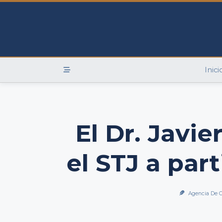
Skip
to
content
Inici
El Dr. Javie
el STJ a part
Agencia De C