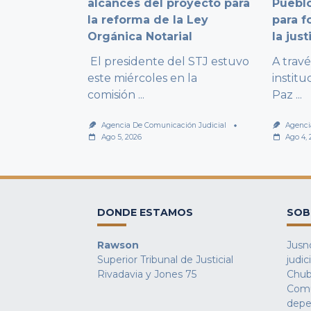
alcances del proyecto para
Pueblo
la reforma de la Ley
para f
Orgánica Notarial
la just
El presidente del STJ estuvo
A trav
este miércoles en la
institu
comisión
...
Paz
...
Agencia De Comunicación Judicial
Agenci
Ago 5, 2026
Ago 4,
DONDE ESTAMOS
SOB
Rawson
Jusno
Superior Tribunal de Justicial
judic
Rivadavia y Jones 75
Chub
Comu
depe