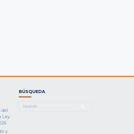
e
BÚSQUEDA
Search
 del
for:
a Ley
026
do y