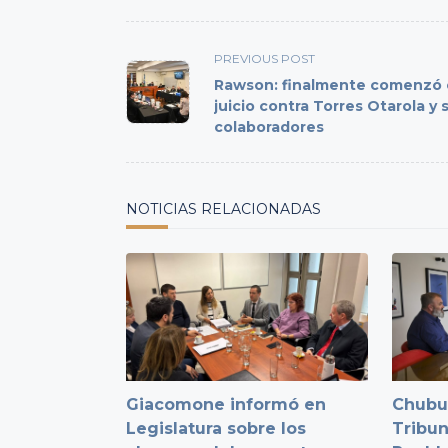
<span
PREVIOUS POST
class="nav-
Rawson: finalmente comenzó 
subtitle
juicio contra Torres Otarola y 
colaboradores
screen-
reader-
text">Page</span>
NOTICIAS RELACIONADAS
Giacomone informó en
Chubut
Legislatura sobre los
Tribun