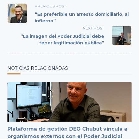
<span
PREVIOUS POST
class="nav-
“Es preferible un arresto domiciliario, al
subtitle
infierno”
screen-
NEXT POST
reader-
“La imagen del Poder Judicial debe
text">Page</span>
tener legitimación pública”
NOTICIAS RELACIONADAS
Plataforma de gestión DEO Chubut vincula a
organismos externos con el Poder Judicial