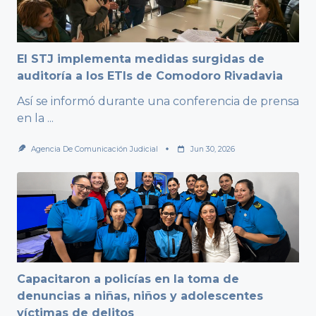
El STJ implementa medidas surgidas de
auditoría a los ETIs de Comodoro Rivadavia
Así se informó durante una conferencia de prensa
en la
...
Agencia De Comunicación Judicial
Jun 30, 2026
Capacitaron a policías en la toma de
denuncias a niñas, niños y adolescentes
víctimas de delitos