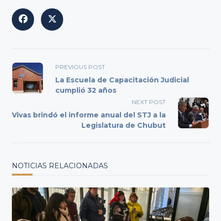
<span
PREVIOUS POST
class="nav-
La Escuela de Capacitación Judicial
subtitle
cumplió 32 años
screen-
NEXT POST
reader-
Vivas brindó el informe anual del STJ a la
text">Page</span>
Legislatura de Chubut
NOTICIAS RELACIONADAS