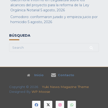
Giacomone informó en Legislatura sobre los
alcances del proyecto para la reforma de la Ley
Orgánica Notarial
5 agosto, 2026
Comodoro: conformaron jurado y empieza juicio por
homicidio
5 agosto, 2026
BÚSQUEDA
Search
for:
Inicio
Contacto
Copyright © 2026
Yuki News Magazine Theme
Designed By
WP Moose