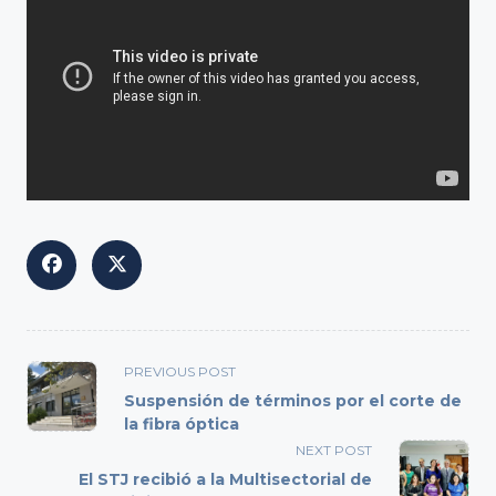
<span
PREVIOUS POST
class="nav-
Suspensión de términos por el corte de
subtitle
la fibra óptica
screen-
NEXT POST
reader-
El STJ recibió a la Multisectorial de