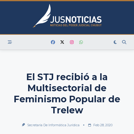
Skip
to
content
El STJ recibió a la
Multisectorial de
Feminismo Popular de
Trelew
Secretaría De Informática Jurídica
Feb 28, 2020