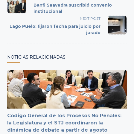
class="nav-
Banfi Saavedra suscribió convenio
subtitle
institucional
screen-
NEXT POST
reader-
Lago Puelo: fijaron fecha para juicio por
text">Page</span>
jurado
NOTICIAS RELACIONADAS
Código General de los Procesos No Penales:
la Legislatura y el STJ coordinaron la
dinámica de debate a partir de agosto