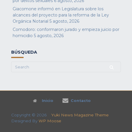
por delitos sexuales
6 agosto, 2026
Giacomone informó en Legislatura sobre los
alcances del proyecto para la reforma de la Ley
Orgánica Notarial
5 agosto, 2026
Comodoro: conformaron jurado y empieza juicio por
homicidio
5 agosto, 2026
BÚSQUEDA
Search
for:
Inicio
Contacto
Copyright © 2026
Yuki News Magazine Theme
Designed By
WP Moose