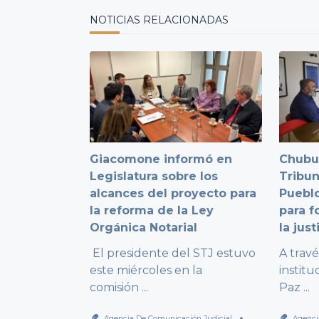
NOTICIAS RELACIONADAS
Giacomone informó en
Chubut
Legislatura sobre los
Tribun
alcances del proyecto para
Pueblo
la reforma de la Ley
para f
Orgánica Notarial
la just
El presidente del STJ estuvo
A trav
este miércoles en la
institu
comisión
...
Paz
...
Agencia De Comunicación Judicial
Agenci