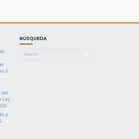
BÚSQUEDA
del
Search
for:
fer
es
6
 del
a Ley
026
do y
5