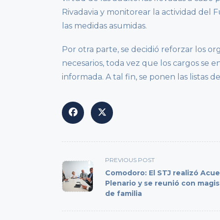
Rivadavia y monitorear la actividad del F
las medidas asumidas.
Por otra parte, se decidió reforzar los
necesarios, toda vez que los cargos se e
informada. A tal fin, se ponen las listas d
<span
PREVIOUS POST
class="nav-
Comodoro: El STJ realizó Acu
subtitle
Plenario y se reunió con magi
de familia
screen-
reader-
text">Page</span>