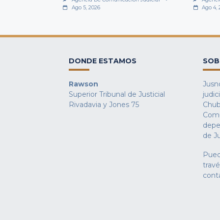
Ago 5, 2026
Ago 4,
DONDE ESTAMOS
SOB
Rawson
Jusno
Superior Tribunal de Justicial
judic
Rivadavia y Jones 75
Chub
Comu
depe
de Ju
Pued
trav
cont