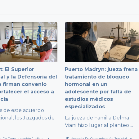
: El Superior
Puerto Madryn: jueza frena
al y la Defensoría del
tratamiento de bloqueo
 firman convenio
hormonal en un
ortalecer el acceso a
adolescente por falta de
icia
estudios médicos
especializados
és de este acuerdo
cional, los Juzgados de
La jueza de Familia Delma
Viani hizo lugar al planteo
...
a De Comunicación Judicial
Agencia De Comunicación Judicial