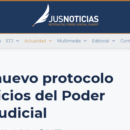
o
STJ
Actualidad
Multimedia
Editorial
Con
nuevo protocolo
icios del Poder
udicial