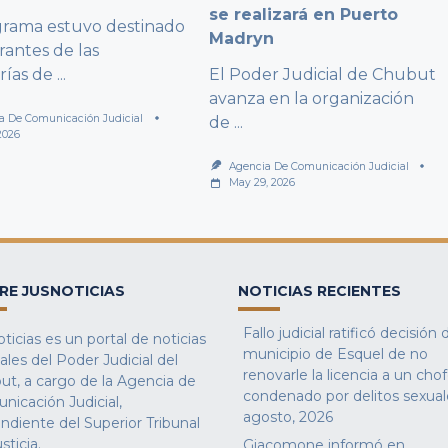
se realizará en Puerto
grama estuvo destinado
Madryn
rantes de las
rías de
...
El Poder Judicial de Chubut
avanza en la organización
a De Comunicación Judicial
de
...
2026
Agencia De Comunicación Judicial
May 29, 2026
RE JUSNOTICIAS
NOTICIAS RECIENTES
Fallo judicial ratificó decisión 
ticias es un portal de noticias
municipio de Esquel de no
iales del Poder Judicial del
renovarle la licencia a un cho
ut, a cargo de la Agencia de
condenado por delitos sexual
nicación Judicial,
agosto, 2026
ndiente del Superior Tribunal
sticia.
Giacomone informó en