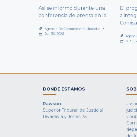
Así se informó durante una
El pro
conferencia de prensa en la
...
a integ
Comisa
Agencia De Comunicación Judicial
Jun 30, 2026
Agenci
Jun 2, 
DONDE ESTAMOS
SOB
Rawson
Jusno
Superior Tribunal de Justicial
judic
Rivadavia y Jones 75
Chub
Comu
depe
de Ju