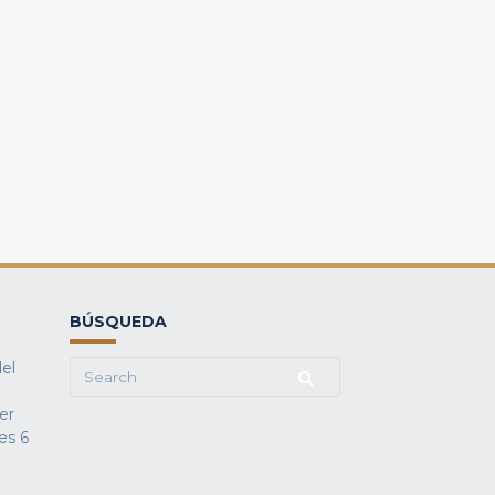
BÚSQUEDA
del
Search
for:
fer
es
6