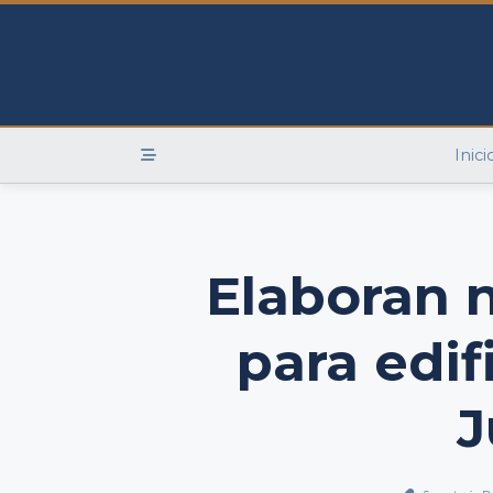
Skip
to
content
Inici
Elaboran 
para edif
J