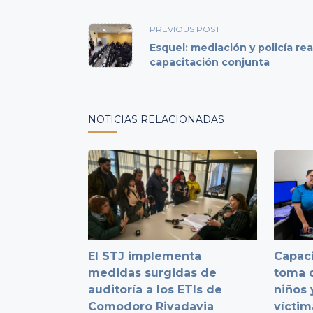
<span
PREVIOUS POST
class="nav-
Esquel: mediación y policía rea
subtitle
capacitación conjunta
screen-
reader-
text">Page</span>
NOTICIAS RELACIONADAS
El STJ implementa
Capaci
medidas surgidas de
toma d
auditoría a los ETIs de
niños 
Comodoro Rivadavia
víctim