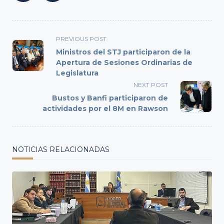
<span
PREVIOUS POST
class="nav-
Ministros del STJ participaron de la
subtitle
Apertura de Sesiones Ordinarias de
Legislatura
screen-
reader-
NEXT POST
text">Page</span>
Bustos y Banfi participaron de
actividades por el 8M en Rawson
NOTICIAS RELACIONADAS