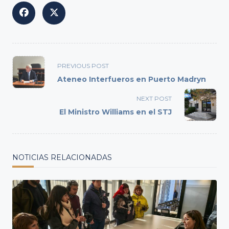
<span
PREVIOUS POST
class="nav-
Ateneo Interfueros en Puerto Madryn
subtitle
screen-
NEXT POST
reader-
El Ministro Williams en el STJ
text">Page</span>
NOTICIAS RELACIONADAS