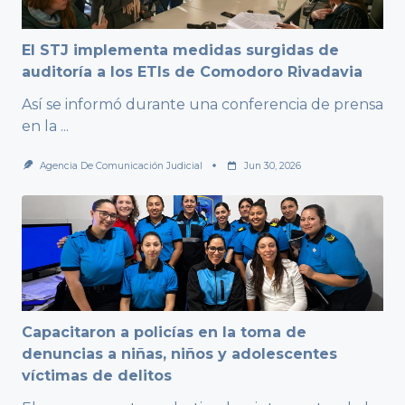
El STJ implementa medidas surgidas de
auditoría a los ETIs de Comodoro Rivadavia
Así se informó durante una conferencia de prensa
en la
...
Agencia De Comunicación Judicial
Jun 30, 2026
Capacitaron a policías en la toma de
denuncias a niñas, niños y adolescentes
víctimas de delitos