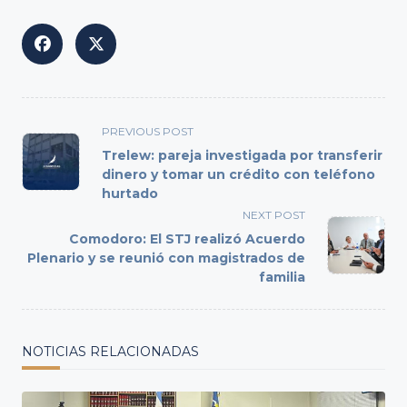
<span
PREVIOUS POST
class="nav-
Trelew: pareja investigada por transferir
subtitle
dinero y tomar un crédito con teléfono
hurtado
screen-
reader-
NEXT POST
text">Page</span>
Comodoro: El STJ realizó Acuerdo
Plenario y se reunió con magistrados de
familia
NOTICIAS RELACIONADAS