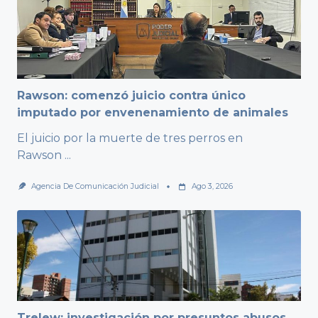
Rawson: comenzó juicio contra único
imputado por envenenamiento de animales
El juicio por la muerte de tres perros en
Rawson
...
Agencia De Comunicación Judicial
Ago 3, 2026
Trelew: investigación por presuntos abusos