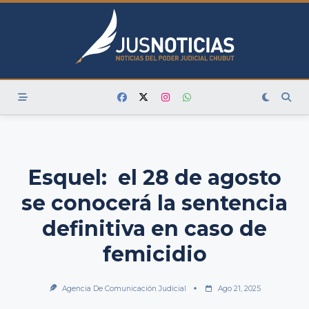
Skip
to
content
Esquel: el 28 de agosto
se conocerá la sentencia
definitiva en caso de
femicidio
Agencia De Comunicación Judicial
Ago 21, 2025