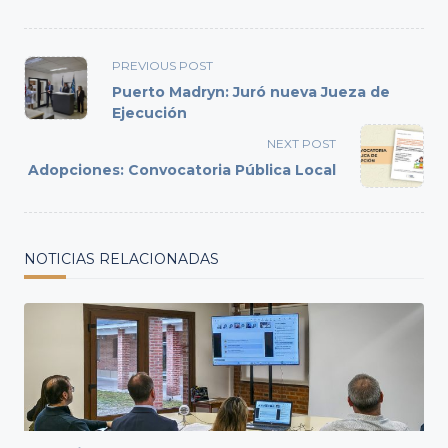
<span
PREVIOUS POST
class="nav-
Puerto Madryn: Juró nueva Jueza de
subtitle
Ejecución
screen-
NEXT POST
reader-
Adopciones: Convocatoria Pública Local
text">Page</span>
NOTICIAS RELACIONADAS