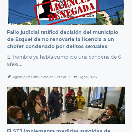
Fallo judicial ratificó decisión del municipio
de Esquel de no renovarle la licencia a un
chofer condenado por delitos sexuales
El hombre ya había cumplido una condena de 6
años
...
Agencia De Comunicación Judicial
Ago 6, 2026
El STJ implementa medidas surgidas de