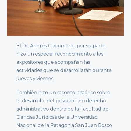
El Dr. Andrés Giacomone, por su parte,
hizo un especial reconocimiento a los
expositores que acompañan las
actividades que se desarrollarán durante
jueves y viernes.
También hizo un raconto histórico sobre
el desarrollo del posgrado en derecho
administrativo dentro de la Facultad de
Ciencias Jurídicas de la Universidad
Nacional de la Patagonia San Juan Bosco