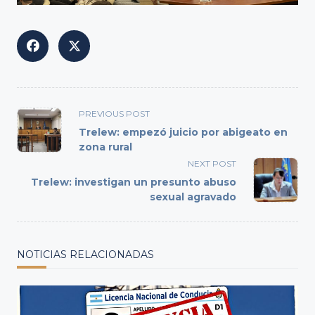
<span
PREVIOUS POST
class="nav-
Trelew: empezó juicio por abigeato en
subtitle
zona rural
screen-
NEXT POST
reader-
Trelew: investigan un presunto abuso
text">Page</span>
sexual agravado
NOTICIAS RELACIONADAS