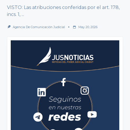
VISTO: Las atribuciones conferidas por el art. 178,
incs. 1,
...
Agencia De Comunicación Judicial
May 20, 2026