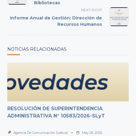
subtitle
Bibliotecas
screen-
NEXT POST
reader-
Informe Anual de Gestión: Dirección de
text">Page</span>
Recursos Humanos
NOTICIAS RELACIONADAS
RESOLUCIÓN DE SUPERINTENDENCIA
ADMINISTRATIVA N° 10583/2026-SLyT
Agencia De Comunicación Judicial
May 26, 2026