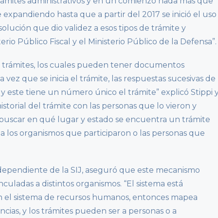
rámites administrativos y en un comienzo nada más que
 expandiendo hasta que a partir del 2017 se inició el uso
solución que dio validez a esos tipos de trámite y
rio Público Fiscal y el Ministerio Público de la Defensa”.
r trámites, los cuales pueden tener documentos
vez que se inicia el trámite, las respuestas sucesivas de
 este tiene un número único el trámite” explicó Stippi 
storial del trámite con las personas que lo vieron y
 buscar en qué lugar y estado se encuentra un trámite
 a los organismos que participaron o las personas que
 dependiente de la SIJ, aseguró que este mecanismo
culadas a distintos organismos. “El sistema está
con el sistema de recursos humanos, entonces mapea
ias, y los trámites pueden ser a personas o a