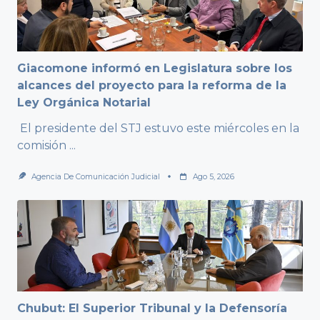
Giacomone informó en Legislatura sobre los
alcances del proyecto para la reforma de la
Ley Orgánica Notarial
El presidente del STJ estuvo este miércoles en la
comisión
...
Agencia De Comunicación Judicial
Ago 5, 2026
Chubut: El Superior Tribunal y la Defensoría