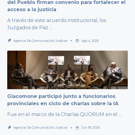
del Pueblo firman convenio para fortalecer el
acceso a la justicia
A través de este acuerdo institucional, los
Juzgados de Paz
...
Agencia De Comunicación Judicial
Ago 4, 2026
Giacomone participó junto a funcionarios
provinciales en ciclo de charlas sobre la IA
Fue en el marco de la Charlas QUORUM en el
...
Agencia De Comunicación Judicial
Jun 18, 2026