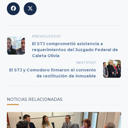
<span
PREVIOUS POST
class="nav-
El STJ comprometió asistencia a
subtitle
requerimientos del Juzgado Federal de
Caleta Olivia
screen-
reader-
NEXT POST
text">Page</span>
El STJ y Comodoro firmaron el convenio
de restitución de inmueble
NOTICIAS RELACIONADAS