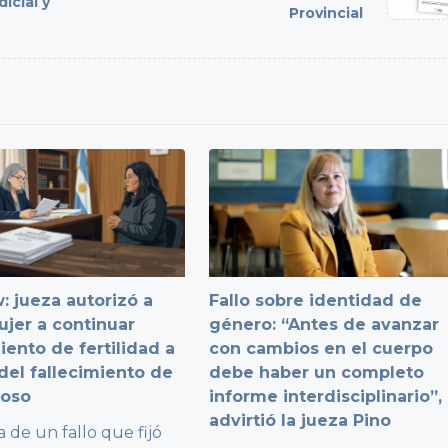
icial y
Provincial
: jueza autorizó a
Fallo sobre identidad de
jer a continuar
género: “Antes de avanzar
iento de fertilidad a
con cambios en el cuerpo
del fallecimiento de
debe haber un completo
poso
informe interdisciplinario”,
advirtió la jueza Pino
a de un fallo que fijó