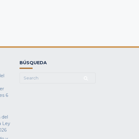
BÚSQUEDA
del
Search
for:
fer
es
6
 del
a Ley
026
do y