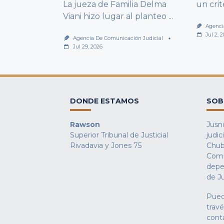
La jueza de Familia Delma
un cri
Viani hizo lugar al planteo
...
Agenci
Jul 2, 
Agencia De Comunicación Judicial
Jul 29, 2026
DONDE ESTAMOS
SOB
Rawson
Jusno
Superior Tribunal de Justicial
judic
Rivadavia y Jones 75
Chub
Comu
depe
de Ju
Pued
trav
cont