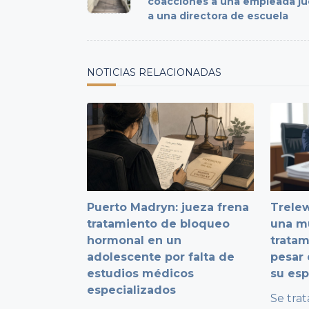
subtitle
coacciones a una empleada jud
a una directora de escuela
screen-
reader-
text">Page</span>
NOTICIAS RELACIONADAS
Puerto Madryn: jueza frena
Trelew
tratamiento de bloqueo
una mu
hormonal en un
tratam
adolescente por falta de
pesar 
estudios médicos
su es
especializados
Se trat