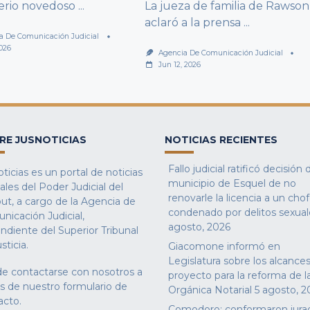
terio novedoso
...
La jueza de familia de Rawson
aclaró a la prensa
...
a De Comunicación Judicial
2026
Agencia De Comunicación Judicial
Jun 12, 2026
RE JUSNOTICIAS
NOTICIAS RECIENTES
Fallo judicial ratificó decisión 
ticias es un portal de noticias
municipio de Esquel de no
iales del Poder Judicial del
renovarle la licencia a un cho
ut, a cargo de la Agencia de
condenado por delitos sexual
nicación Judicial,
agosto, 2026
ndiente del Superior Tribunal
sticia.
Giacomone informó en
Legislatura sobre los alcances
e contactarse con nosotros a
proyecto para la reforma de l
és de nuestro
formulario de
Orgánica Notarial
5 agosto, 2
acto
.
Comodoro: conformaron jura