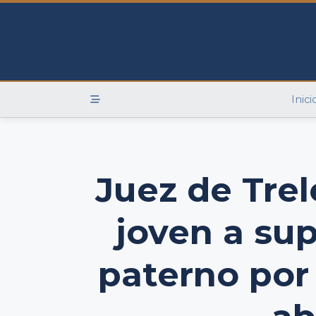
Skip
to
content
Inici
Juez de Trel
joven a sup
paterno por 