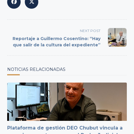
<span
NEXT POST
class="nav-
Reportaje a Guillermo Cosentino: “Hay
subtitle
que salir de la cultura del expediente”
screen-
reader-
text">Page</span>
NOTICIAS RELACIONADAS
Plataforma de gestión DEO Chubut vincula a