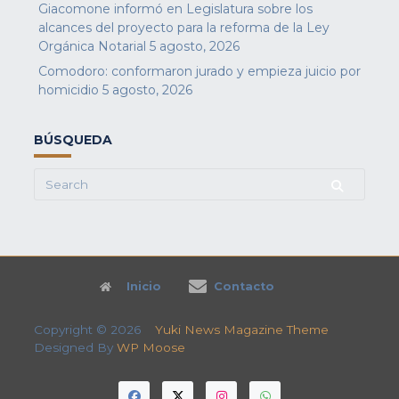
Giacomone informó en Legislatura sobre los
alcances del proyecto para la reforma de la Ley
Orgánica Notarial
5 agosto, 2026
Comodoro: conformaron jurado y empieza juicio por
homicidio
5 agosto, 2026
BÚSQUEDA
Search
for:
Inicio
Contacto
Copyright © 2026
Yuki News Magazine Theme
Designed By
WP Moose