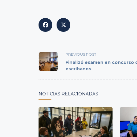
<span
PREVIOUS POST
class="nav-
Finalizó examen en concurso 
subtitle
escribanos
screen-
reader-
text">Page</span>
NOTICIAS RELACIONADAS