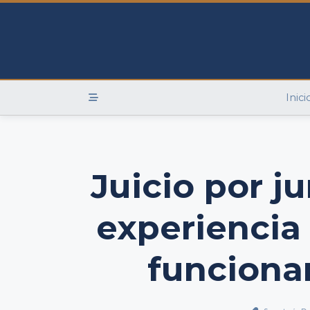
Skip
to
content
Inici
Juicio por j
experiencia
funciona