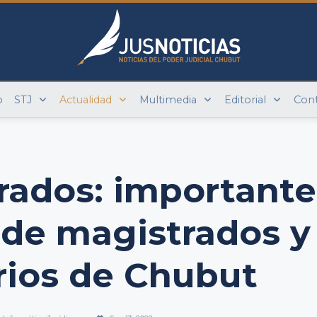
o
STJ
Actualidad
Multimedia
Editorial
Con
urados: importante
 de magistrados y
rios de Chubut