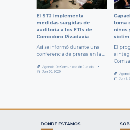
El STJ implementa
Capaci
medidas surgidas de
toma d
auditoría a los ETIs de
niños 
Comodoro Rivadavia
víctim
Así se informó durante una
El pro
conferencia de prensa en la
...
a integ
Comisa
Agencia De Comunicación Judicial
Jun 30, 2026
Agenci
Jun 2, 
DONDE ESTAMOS
SOB