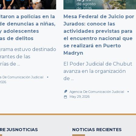
taron a policías en la
Mesa Federal de Juicio por
e denuncias a niñas,
Jurados: conoce las
y adolescentes
actividades previstas para
as de delitos
el encuentro nacional que
se realizará en Puerto
grama estuvo destinado
Madryn
rantes de las
rías de
...
El Poder Judicial de Chubut
avanza en la organización
a De Comunicación Judicial
de
...
2026
Agencia De Comunicación Judicial
May 29, 2026
RE JUSNOTICIAS
NOTICIAS RECIENTES