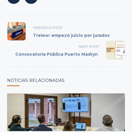
<span
PREVIOUS POST
class="nav-
Trelew: empezó juicio por jurados
subtitle
screen-
NEXT POST
reader-
Convocatoria Pública Puerto Madryn
text">Page</span>
NOTICIAS RELACIONADAS