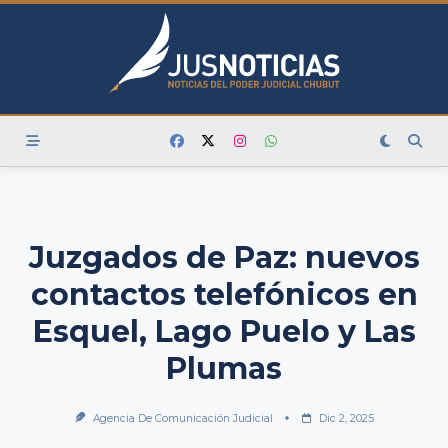
Skip
to
content
Juzgados de Paz: nuevos
contactos telefónicos en
Esquel, Lago Puelo y Las
Plumas
Agencia De Comunicación Judicial
Dic 2, 2025