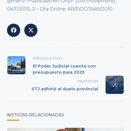
género? Publicado en: DFyP 2015 (noviembre),
04/11/2015, 3 – Cita Online: AR/DOC/3460/2010.
<span
PREVIOUS POST
class="nav-
El Poder Judicial cuenta con
subtitle
presupuesto para 2025
screen-
NEXT POST
reader-
STJ adhirió al duelo provincial
text">Page</span>
NOTICIAS RELACIONADAS