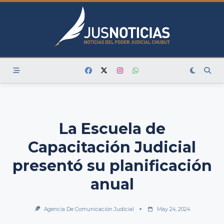
Skip
to
content
La Escuela de
Capacitación Judicial
presentó su planificación
anual
Agencia De Comunicación Judicial
May 24, 2024