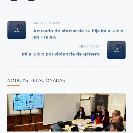
<span
PREVIOUS POST
class="nav-
Acusado de abusar de su hija irá a juicio
subtitle
en Trelew
screen-
NEXT POST
reader-
Irá a juicio por violencia de género
text">Page</span>
NOTICIAS RELACIONADAS