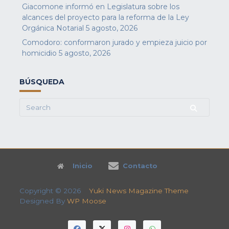
Giacomone informó en Legislatura sobre los
alcances del proyecto para la reforma de la Ley
Orgánica Notarial
5 agosto, 2026
Comodoro: conformaron jurado y empieza juicio por
homicidio
5 agosto, 2026
BÚSQUEDA
Search
for:
Inicio
Contacto
Copyright © 2026
Yuki News Magazine Theme
Designed By
WP Moose