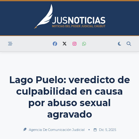
Skip
to
content
Lago Puelo: veredicto de
culpabilidad en causa
por abuso sexual
agravado
Agencia De Comunicación Judicial
Dic 5, 2025