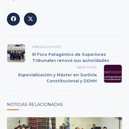
<span
PREVIOUS POST
class="nav-
El Foro Patagónico de Superiores
subtitle
Tribunales renovó sus autoridades
screen-
NEXT POST
reader-
Especialización y Máster en Justicia
text">Page</span>
Constitucional y DDHH
NOTICIAS RELACIONADAS