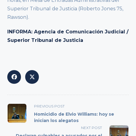
horas, en Mesa de Entradas Administrativas del
Superior Tribunal de Justicia (Roberto Jones 75,
Rawson).
INFORMA: Agencia de Comunicación Judicial /
Superior Tribunal de Justicia
<span
PREVIOUS POST
class="nav-
Homicidio de Elvio Williams: hoy se
subtitle
inician los alegatos
screen-
NEXT POST
reader-
Declaran culpables a acusados por el