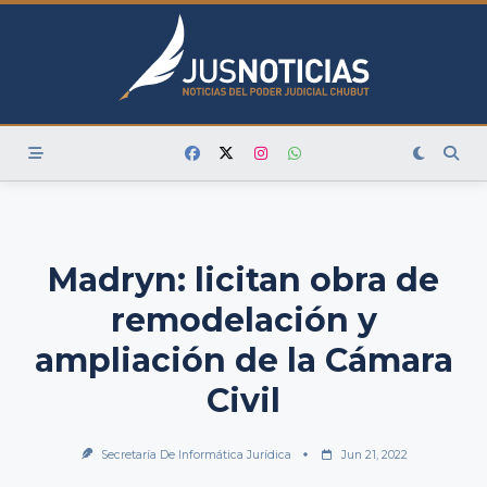
Skip
to
content
Madryn: licitan obra de
remodelación y
ampliación de la Cámara
Civil
Secretaría De Informática Jurídica
Jun 21, 2022