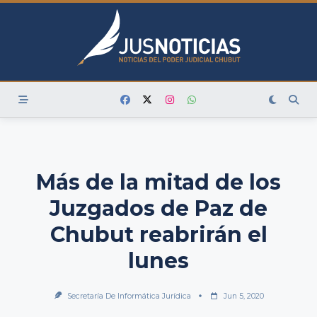
Skip
to
content
Más de la mitad de los
Juzgados de Paz de
Chubut reabrirán el
lunes
Secretaría De Informática Jurídica
Jun 5, 2020