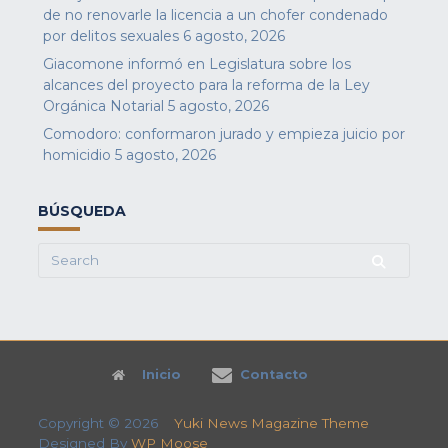
de no renovarle la licencia a un chofer condenado
por delitos sexuales
6 agosto, 2026
Giacomone informó en Legislatura sobre los
alcances del proyecto para la reforma de la Ley
Orgánica Notarial
5 agosto, 2026
Comodoro: conformaron jurado y empieza juicio por
homicidio
5 agosto, 2026
BÚSQUEDA
Search
for:
Inicio
Contacto
Copyright © 2026
Yuki News Magazine Theme
Designed By
WP Moose