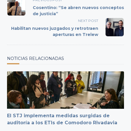
class="nav-
Cosentino: “Se abren nuevos conceptos
subtitle
de justicia”
screen-
NEXT POST
reader-
Habilitan nuevos juzgados y retrotraen
text">Page</span>
aperturas en Trelew
NOTICIAS RELACIONADAS
El STJ implementa medidas surgidas de
auditoría a los ETIs de Comodoro Rivadavia