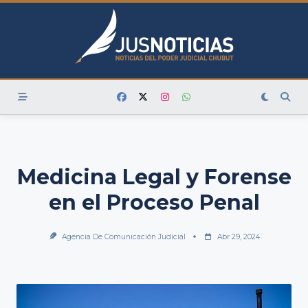
Skip
to
content
Medicina Legal y Forense
en el Proceso Penal
Agencia De Comunicación Judicial
Abr 29, 2024