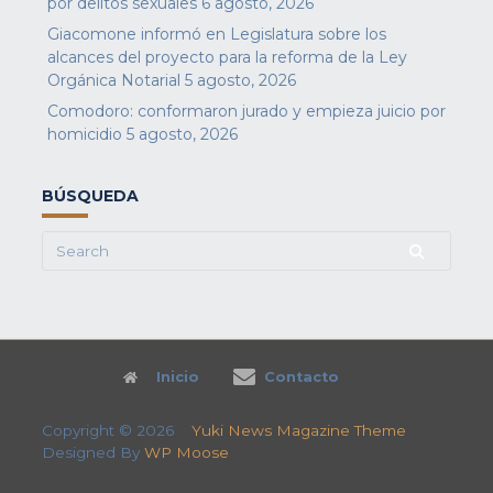
por delitos sexuales
6 agosto, 2026
Giacomone informó en Legislatura sobre los
alcances del proyecto para la reforma de la Ley
Orgánica Notarial
5 agosto, 2026
Comodoro: conformaron jurado y empieza juicio por
homicidio
5 agosto, 2026
BÚSQUEDA
Search
for:
Inicio
Contacto
Copyright © 2026
Yuki News Magazine Theme
Designed By
WP Moose