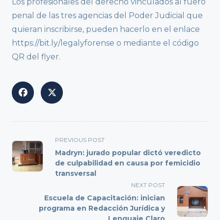
Los profesionales del derecho vinculados al fuero
penal de las tres agencias del Poder Judicial que
quieran inscribirse, pueden hacerlo en el enlace
https://bit.ly/legalyforense o mediante el código
QR del flyer.
<span
PREVIOUS POST
class="nav-
Madryn: jurado popular dictó veredicto
subtitle
de culpabilidad en causa por femicidio
transversal
screen-
reader-
NEXT POST
text">Page</span>
Escuela de Capacitación: inician
programa en Redacción Jurídica y
Lenguaje Claro