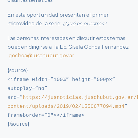
distintas tematicas.
En esta oportunidad presentan el primer
microvideo de la serie:
¿Qué es el estrés?
Las personas interesadas en discutir estos temas
pueden dirigirse a la Lic. Gisela Ochoa Fernandez
gochoa@juschubut.gov.ar
{source}
<iframe width=”100%” height=”500px”
autoplay=”no”
src=”
https://jusnoticias.juschubut.gov.ar/
content/uploads/2019/02/1550677094.mp4
”
frameborder=”0″></iframe>
{/source}