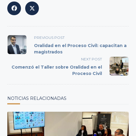
<span
PREVIOUS POST
class="nav-
Oralidad en el Proceso Civil: capacitan a
subtitle
magistrados
screen-
NEXT POST
reader-
Comenzó el Taller sobre Oralidad en el
text">Page</span>
Proceso Civil
NOTICIAS RELACIONADAS