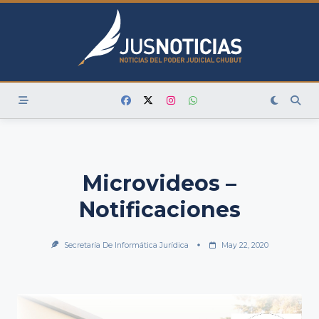
Skip
to
content
Microvideos –
Notificaciones
Secretaría De Informática Jurídica
May 22, 2020