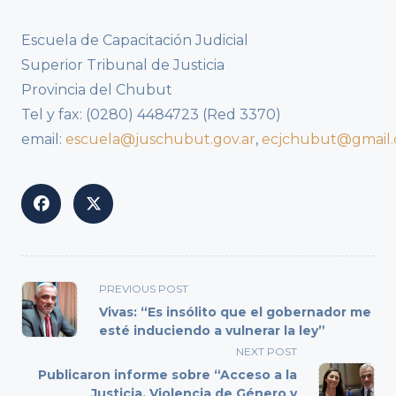
Escuela de Capacitación Judicial
Superior Tribunal de Justicia
Provincia del Chubut
Tel y fax: (0280) 4484723 (Red 3370)
email:
escuela@juschubut.gov.ar
,
ecjchubut@gmail
<span
PREVIOUS POST
class="nav-
Vivas: “Es insólito que el gobernador me
subtitle
esté induciendo a vulnerar la ley”
screen-
NEXT POST
reader-
Publicaron informe sobre “Acceso a la
text">Page</span>
Justicia, Violencia de Género y