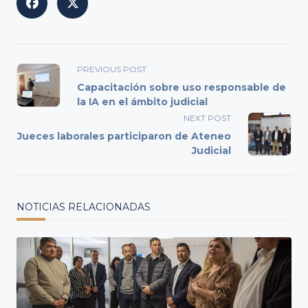
<span
PREVIOUS POST
class="nav-
Capacitación sobre uso responsable de
subtitle
la IA en el ámbito judicial
screen-
NEXT POST
reader-
Jueces laborales participaron de Ateneo
text">Page</span>
Judicial
NOTICIAS RELACIONADAS