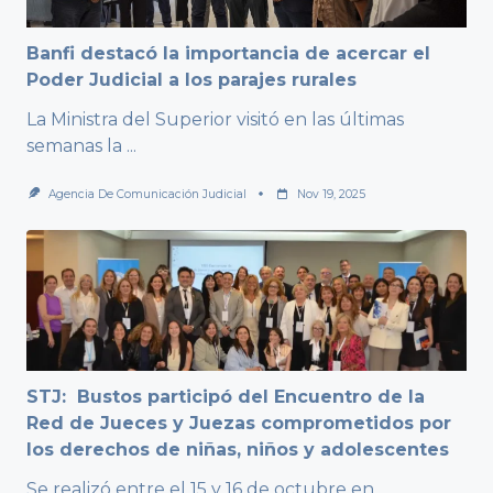
Banfi destacó la importancia de acercar el
Poder Judicial a los parajes rurales
La Ministra del Superior visitó en las últimas
semanas la
...
Agencia De Comunicación Judicial
Nov 19, 2025
STJ: Bustos participó del Encuentro de la
Red de Jueces y Juezas comprometidos por
los derechos de niñas, niños y adolescentes
Se realizó entre el 15 y 16 de octubre en
...