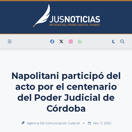
Skip
to
content
Napolitani participó del
acto por el centenario
del Poder Judicial de
Córdoba
Agencia De Comunicación Judicial
Nov 11, 2025