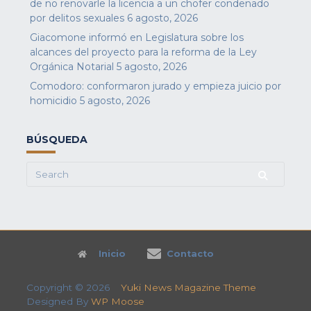
de no renovarle la licencia a un chofer condenado
por delitos sexuales
6 agosto, 2026
Giacomone informó en Legislatura sobre los
alcances del proyecto para la reforma de la Ley
Orgánica Notarial
5 agosto, 2026
Comodoro: conformaron jurado y empieza juicio por
homicidio
5 agosto, 2026
BÚSQUEDA
Search
for:
Inicio
Contacto
Copyright © 2026
Yuki News Magazine Theme
Designed By
WP Moose