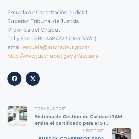
Escuela de Capacitación Judicial
Superior Tribunal de Justicia
Provincia del Chubut
Tel y Fax: 0280 4484723 (Red 3370)
email:
escuela@juschubut.gov.ar
http://www.juschubut.gov.ar/escuela
<span
PREVIOUS POST
class="nav-
Sistema de Gestión de Calidad. IRAM
subtitle
emite el certificado para el STJ
screen-
NEXT POST
reader-
BUSCAN CONSENSOS PARA