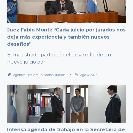
Juez Fabio Monti: “Cada juicio por jurados nos
deja más experiencia y también nuevos
desafíos”
El magistrado participó del desarrollo de un
nuevo juicio por
...
Agencia De Comunicación Judicial
Ago 6, 2025
Intensa agenda de trabajo en la Secretaría de