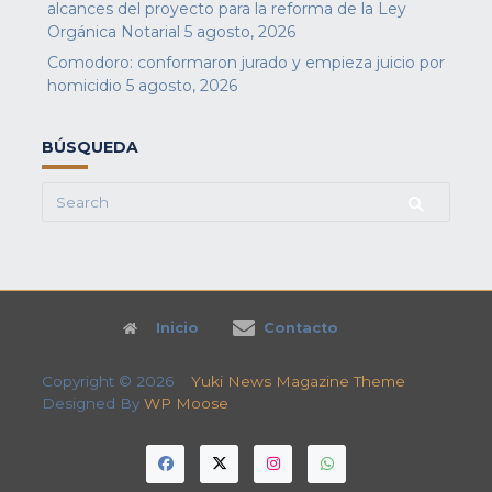
alcances del proyecto para la reforma de la Ley
Orgánica Notarial
5 agosto, 2026
Comodoro: conformaron jurado y empieza juicio por
homicidio
5 agosto, 2026
BÚSQUEDA
Search
for:
Inicio
Contacto
Copyright © 2026
Yuki News Magazine Theme
Designed By
WP Moose