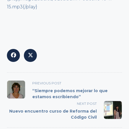
15.mp3{/play}
<span
PREVIOUS POST
class="nav-
“Siempre podemos mejorar lo que
subtitle
estamos escribiendo”
screen-
NEXT POST
reader-
Nuevo encuentro curso de Reforma del
text">Page</span>
Código Civil