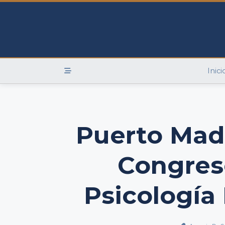
Skip
to
content
Inici
Puerto Madr
Congres
Psicología