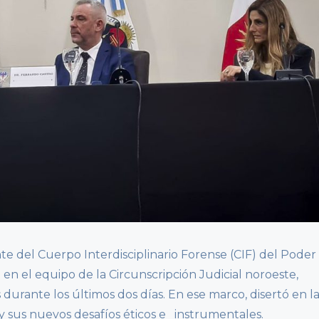
ante del Cuerpo Interdisciplinario Forense (CIF) del Poder
n el equipo de la Circunscripción Judicial noroeste,
s durante los últimos dos días. En ese marco, disertó en l
s y sus nuevos desafíos éticos e instrumentales.