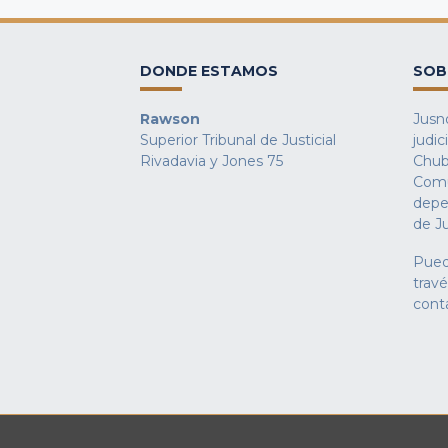
DONDE ESTAMOS
SOB
Rawson
Jusno
Superior Tribunal de Justicial
judic
Rivadavia y Jones 75
Chub
Comu
depe
de Ju
Pued
trav
cont