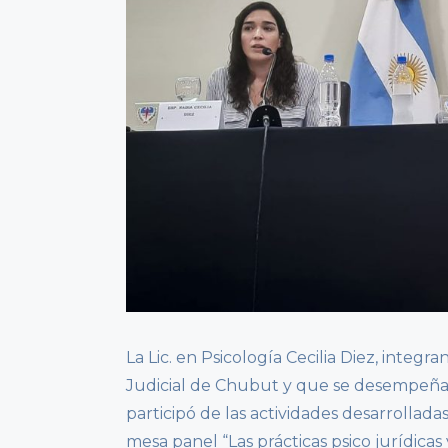
La Lic. en Psicología Cecilia Diez, integr
Judicial de Chubut y que se desempeña e
participó de las actividades desarrollada
mesa panel “Las prácticas psico jurídica