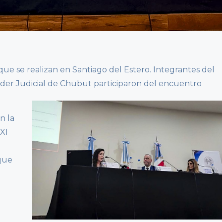
 que se realizan en Santiago del Estero. Integrantes del
oder Judicial de Chubut participaron del encuentro
n la
XXI
que