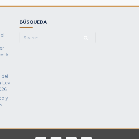
BÚSQUEDA
del
Search
for:
fer
es
6
 del
a Ley
026
do y
5