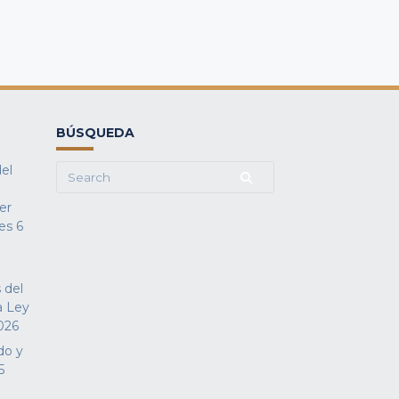
BÚSQUEDA
del
Search
for:
fer
es
6
 del
a Ley
026
do y
5