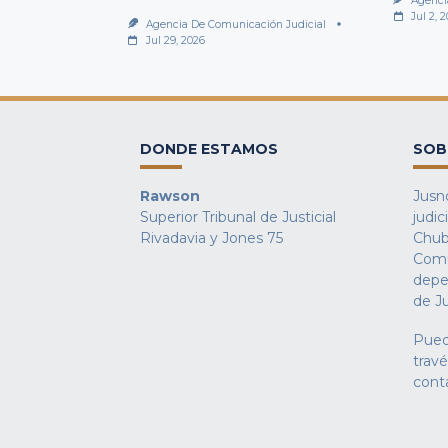
Agenci
Jul 2, 
Agencia De Comunicación Judicial
Jul 29, 2026
DONDE ESTAMOS
SOB
Rawson
Jusno
Superior Tribunal de Justicial
judic
Rivadavia y Jones 75
Chub
Comu
depe
de Ju
Pued
trav
cont