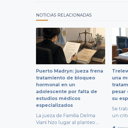
text">Page</span>
NOTICIAS RELACIONADAS
Puerto Madryn: jueza frena
Trelew
tratamiento de bloqueo
una mu
hormonal en un
tratam
adolescente por falta de
pesar 
estudios médicos
su es
especializados
Se trat
La jueza de Familia Delma
un cri
Viani hizo lugar al planteo
...