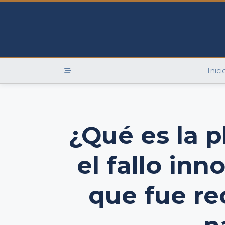
Skip
to
content
Inici
¿Qué es la p
el fallo in
que fue re