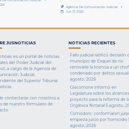
a De Comunicación Judicial
2026
Agencia De Comunicación Judicial
Jun 12, 2026
RE JUSNOTICIAS
NOTICIAS RECIENTES
Fallo judicial ratificó decisión 
ticias es un portal de noticias
municipio de Esquel de no
iales del Poder Judicial del
renovarle la licencia a un cho
ut, a cargo de la Agencia de
condenado por delitos sexual
nicación Judicial,
agosto, 2026
ndiente del Superior Tribunal
sticia.
Giacomone informó en
Legislatura sobre los alcances
e contactarse con nosotros a
proyecto para la reforma de l
és de nuestro
formulario de
Orgánica Notarial
5 agosto, 2
acto
.
Comodoro: conformaron jura
empieza juicio por homicidio
agosto, 2026