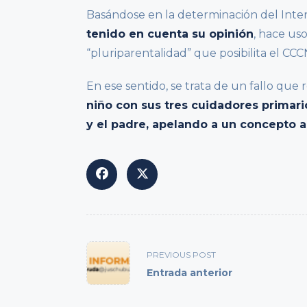
Basándose en la determinación del Inter
tenido en cuenta su opinión
, hace us
“pluriparentalidad” que posibilita el CCC
En ese sentido, se trata de un fallo que
niño con sus tres cuidadores primari
y el padre, apelando a un concepto a
<span
class="nav-
PREVIOUS POST
subtitle
Entrada anterior
screen-
reader-