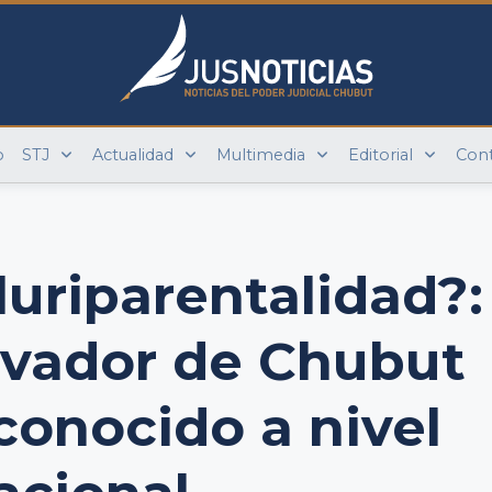
o
STJ
Actualidad
Multimedia
Editorial
Con
luriparentalidad?:
novador de Chubut
conocido a nivel