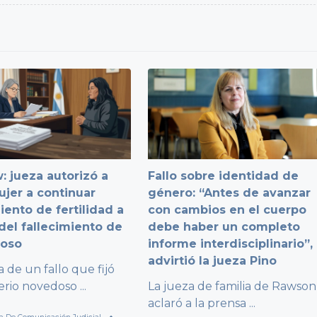
: jueza autorizó a
Fallo sobre identidad de
jer a continuar
género: “Antes de avanzar
iento de fertilidad a
con cambios en el cuerpo
del fallecimiento de
debe haber un completo
poso
informe interdisciplinario”,
advirtió la jueza Pino
a de un fallo que fijó
terio novedoso
...
La jueza de familia de Rawson
aclaró a la prensa
...